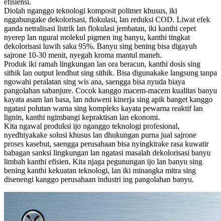
efisiensi.
Diolah nganggo teknologi komposit polimer khusus, iki
nggabungake dekolorisasi, flokulasi, lan reduksi COD. Liwat efek
ganda netralisasi listrik lan flokulasi jembatan, iki kanthi cepet
nyerep lan ngurai molekul pigmen ing banyu, kanthi tingkat
dekolorisasi luwih saka 95%. Banyu sing bening bisa digayuh
sajrone 10-30 menit, nyegah kroma mantul maneh.
Produk iki ramah lingkungan lan ora beracun, kanthi dosis sing
sithik lan output lendhut sing sithik. Bisa digunakake langsung tanpa
ngowahi peralatan sing wis ana, saengga bisa nyuda biaya
pangolahan sabanjure. Cocok kanggo macem-macem kualitas banyu
kayata asam lan basa, lan nduweni kinerja sing apik banget kanggo
ngatasi polutan warna sing kompleks kayata pewarna reaktif lan
lignin, kanthi ngimbangi kepraktisan lan ekonomi.
Kita ngawal produksi ijo nganggo teknologi profesional,
nyedhiyakake solusi khusus lan dhukungan purna jual sajrone
proses kasebut, saengga perusahaan bisa nyingkirake rasa kuwatir
babagan sanksi lingkungan lan ngatasi masalah dekolorisasi banyu
limbah kanthi efisien. Kita njaga pegunungan ijo lan banyu sing
bening kanthi kekuatan teknologi, lan iki minangka mitra sing
disenengi kanggo perusahaan industri ing pangolahan banyu.