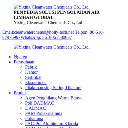
PENYEDIA SOLUSI PENGOLAHAN AIR
LIMBAH GLOBAL
Yixing Cleanwater Chemicals Co., Ltd.
Email:cleanwaterchems@holly-tech.net
Telpon: 86-510-
87976997
WhatsApp: 8618061580037
Ngarep
Perusahaan
Pabrik
Kantor
Sertifikat
Eksperimen
Pitakonan sing Sering Ditakoni
Produk
Agen Penghilang Warna Banyu
Poli DADMAC
DADMAC
PAM-Poliakrilamida
Poliamina
PAC-PoliAluminium Klorida