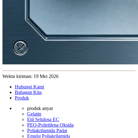
Wektu kiriman: 19 Mei 2026
Hubungi Kami
Babagan Kita
Produk
produk anyar
Gelatin
Etil Selulosa EC
PEO-Polietilena Oksida
Poliakrilamida Padat
Emulsi Poliakrilamida