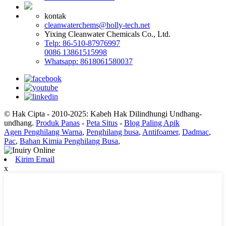
kontak
cleanwaterchems@holly-tech.net
Yixing Cleanwater Chemicals Co., Ltd.
Telp: 86-510-87976997
0086 13861515998
Whatsapp: 8618061580037
© Hak Cipta - 2010-2025: Kabeh Hak Dilindhungi Undhang-
undhang.
Produk Panas
-
Peta Situs
-
Blog Paling Apik
Agen Penghilang Warna
,
Penghilang busa
,
Antifoamer
,
Dadmac
,
Pac
,
Bahan Kimia Penghilang Busa
,
Kirim Email
x