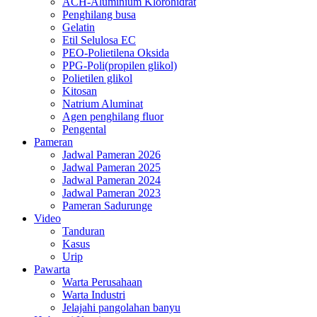
ACH-Aluminium Klorohidrat
Penghilang busa
Gelatin
Etil Selulosa EC
PEO-Polietilena Oksida
PPG-Poli(propilen glikol)
Polietilen glikol
Kitosan
Natrium Aluminat
Agen penghilang fluor
Pengental
Pameran
Jadwal Pameran 2026
Jadwal Pameran 2025
Jadwal Pameran 2024
Jadwal Pameran 2023
Pameran Sadurunge
Video
Tanduran
Kasus
Urip
Pawarta
Warta Perusahaan
Warta Industri
Jelajahi pangolahan banyu