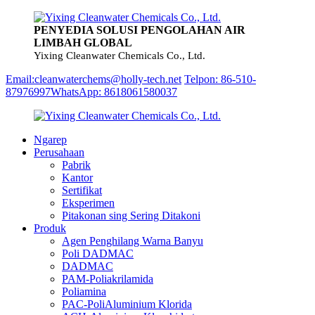
PENYEDIA SOLUSI PENGOLAHAN AIR
LIMBAH GLOBAL
Yixing Cleanwater Chemicals Co., Ltd.
Email:cleanwaterchems@holly-tech.net
Telpon: 86-510-
87976997
WhatsApp: 8618061580037
Ngarep
Perusahaan
Pabrik
Kantor
Sertifikat
Eksperimen
Pitakonan sing Sering Ditakoni
Produk
Agen Penghilang Warna Banyu
Poli DADMAC
DADMAC
PAM-Poliakrilamida
Poliamina
PAC-PoliAluminium Klorida