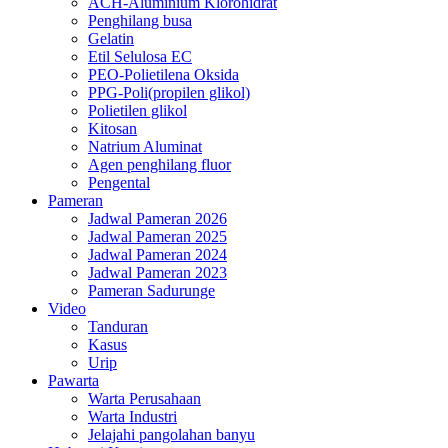
ACH-Aluminium Klorohidrat
Penghilang busa
Gelatin
Etil Selulosa EC
PEO-Polietilena Oksida
PPG-Poli(propilen glikol)
Polietilen glikol
Kitosan
Natrium Aluminat
Agen penghilang fluor
Pengental
Pameran
Jadwal Pameran 2026
Jadwal Pameran 2025
Jadwal Pameran 2024
Jadwal Pameran 2023
Pameran Sadurunge
Video
Tanduran
Kasus
Urip
Pawarta
Warta Perusahaan
Warta Industri
Jelajahi pangolahan banyu