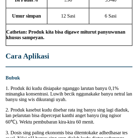
Umur simpan
12 Sasi
6 Sasi
Cathetan: Produk kita bisa digawe miturut panyuwunan
khusus sampeyan.
Cara Aplikasi
Bubuk
1. Produk iki kudu disiapake nganggo larutan banyu 0,1%
minangka konsentrasi. Luwih becik nggunakake banyu netral lan
banyu sing wis dikurangi uyah.
2. Produk kasebut kudu disebar rata ing banyu sing lagi diaduk,
lan pelarutan bisa dipercepat kanthi anget banyu (ing ngisor
60℃). Wektu pembubaran kira-kira 60 menit.
3. Dosis sing paling ekonomis bisa ditemtokake adhedhasar tes