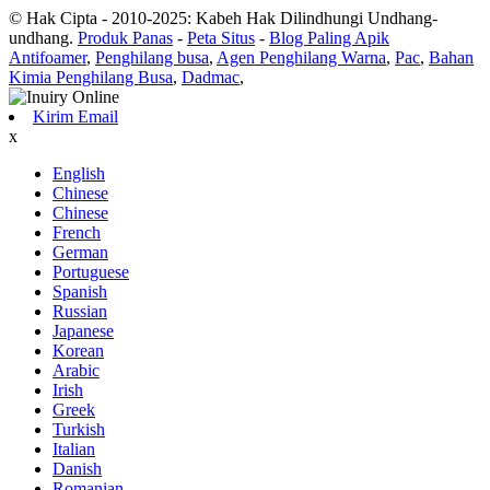
© Hak Cipta - 2010-2025: Kabeh Hak Dilindhungi Undhang-
undhang.
Produk Panas
-
Peta Situs
-
Blog Paling Apik
Antifoamer
,
Penghilang busa
,
Agen Penghilang Warna
,
Pac
,
Bahan
Kimia Penghilang Busa
,
Dadmac
,
Kirim Email
x
English
Chinese
Chinese
French
German
Portuguese
Spanish
Russian
Japanese
Korean
Arabic
Irish
Greek
Turkish
Italian
Danish
Romanian