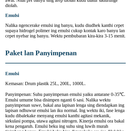
awal. Nilai pH banyu sing arep diolah kudu diatur sadurunge
diolah.
Emulsi
Nalika ngencerake emulsi ing banyu, kudu diudhek kanthi cepet
supaya hidrogel polimer ing emulsi cukup kontak karo banyu lan
cepet nyebar ing banyu. Wektu pembubaran kira-kira 3-15 menit.
Paket lan Panyimpenan
Emulsi
Kemasan: Drum plastik 25L, 200L, 1000L.
Panyimpenan: Suhu panyimpenan emulsi yaiku antarane 0-35℃.
Emulsi umume bisa disimpen nganti 6 sasi. Nalika wektu
panyimpenan suwe, bakal ana lapisan lenga sing diendapkan ing
lapisan ndhuwur emulsi lan iku normal. Ing wektu iki, fase lenga
kudu dibalekake menyang emulsi kanthi agitasi mekanik,
sirkulasi pompa, utawa agitasi nitrogen. Kinerja emulsi ora bakal
kena pengaruh. Emulsi beku ing suhu sing luwih murah