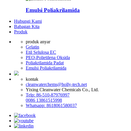
Emulsi Poliakrilamida
Hubungi Kami
Babagan Kita
Produk
produk anyar
Gelatin
Etil Selulosa EC
PEO-Polietilena Oksida
Poliakrilamida Padat
Emulsi Poliakrilamida
kontak
cleanwaterchems@holly-tech.net
Yixing Cleanwater Chemicals Co., Ltd.
Telp: 86-510-87976997
0086 13861515998
Whatsapp: 8618061580037