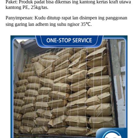
Paket: Produk padat bisa dikemas ing kantong kertas kraft utawa
kantong PE, 25kg/tas.
Panyimpenan: Kudu ditutup rapat lan disimpen ing panggonan
sing garing lan adhem ing suhu ngisor 35℃.