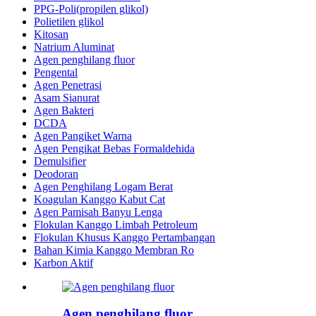
PPG-Poli(propilen glikol)
Polietilen glikol
Kitosan
Natrium Aluminat
Agen penghilang fluor
Pengental
Agen Penetrasi
Asam Sianurat
Agen Bakteri
DCDA
Agen Pangiket Warna
Agen Pengikat Bebas Formaldehida
Demulsifier
Deodoran
Agen Penghilang Logam Berat
Koagulan Kanggo Kabut Cat
Agen Pamisah Banyu Lenga
Flokulan Kanggo Limbah Petroleum
Flokulan Khusus Kanggo Pertambangan
Bahan Kimia Kanggo Membran Ro
Karbon Aktif
Agen penghilang fluor