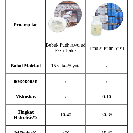
Penampilan
Bubuk Putih Awujud
Emulsi Putih Susu
Pasir Halus
Bobot Molekul
15 yuta-25 yuta
/
l
kekokohan
/
/
Viskositas
/
6-10
Tingkat
10-40
30-35
Hidrolisis%
Isi Padat%
≥90
35-40