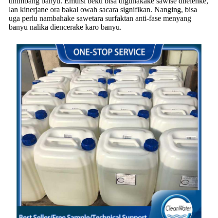
tinimbang banyu. Emulsi beku bisa digunakake sawise dilelehke,
lan kinerjane ora bakal owah sacara signifikan. Nanging, bisa
uga perlu nambahake sawetara surfaktan anti-fase menyang
banyu nalika diencerake karo banyu.