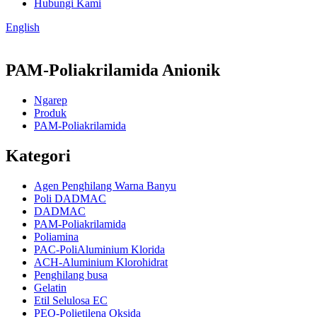
Hubungi Kami
English
PAM-Poliakrilamida Anionik
Ngarep
Produk
PAM-Poliakrilamida
Kategori
Agen Penghilang Warna Banyu
Poli DADMAC
DADMAC
PAM-Poliakrilamida
Poliamina
PAC-PoliAluminium Klorida
ACH-Aluminium Klorohidrat
Penghilang busa
Gelatin
Etil Selulosa EC
PEO-Polietilena Oksida