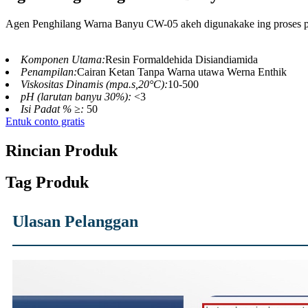
Agen Penghilang Warna Banyu CW-05 akeh digunakake ing proses p
Komponen Utama:
Resin Formaldehida Disiandiamida
Penampilan:
Cairan Ketan Tanpa Warna utawa Werna Enthik
Viskositas Dinamis (mpa.s,20°C):
10-500
pH (larutan banyu 30%):
<3
Isi Padat % ≥:
50
Entuk conto gratis
Rincian Produk
Tag Produk
Ulasan Pelanggan