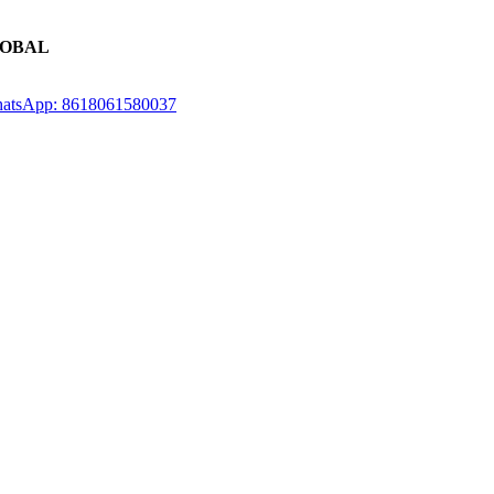
LOBAL
atsApp: 8618061580037