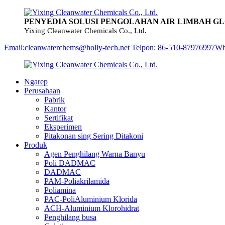
PENYEDIA SOLUSI PENGOLAHAN AIR LIMBAH G
Yixing Cleanwater Chemicals Co., Ltd.
Email:cleanwaterchems@holly-tech.net
Telpon: 86-510-87976997
Wh
Ngarep
Perusahaan
Pabrik
Kantor
Sertifikat
Eksperimen
Pitakonan sing Sering Ditakoni
Produk
Agen Penghilang Warna Banyu
Poli DADMAC
DADMAC
PAM-Poliakrilamida
Poliamina
PAC-PoliAluminium Klorida
ACH-Aluminium Klorohidrat
Penghilang busa