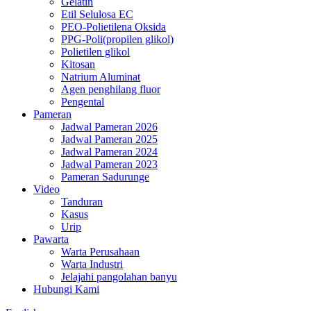
Gelatin
Etil Selulosa EC
PEO-Polietilena Oksida
PPG-Poli(propilen glikol)
Polietilen glikol
Kitosan
Natrium Aluminat
Agen penghilang fluor
Pengental
Pameran
Jadwal Pameran 2026
Jadwal Pameran 2025
Jadwal Pameran 2024
Jadwal Pameran 2023
Pameran Sadurunge
Video
Tanduran
Kasus
Urip
Pawarta
Warta Perusahaan
Warta Industri
Jelajahi pangolahan banyu
Hubungi Kami