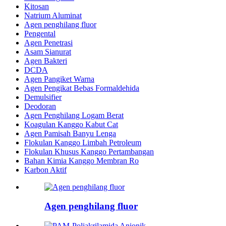
Kitosan
Natrium Aluminat
Agen penghilang fluor
Pengental
Agen Penetrasi
Asam Sianurat
Agen Bakteri
DCDA
Agen Pangiket Warna
Agen Pengikat Bebas Formaldehida
Demulsifier
Deodoran
Agen Penghilang Logam Berat
Koagulan Kanggo Kabut Cat
Agen Pamisah Banyu Lenga
Flokulan Kanggo Limbah Petroleum
Flokulan Khusus Kanggo Pertambangan
Bahan Kimia Kanggo Membran Ro
Karbon Aktif
Agen penghilang fluor