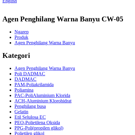
English
Agen Penghilang Warna Banyu CW-05
Ngarep
Produk
Agen Penghilang Warna Banyu
Kategori
Agen Penghilang Warna Banyu
Poli DADMAC
DADMAC
PAM-Poliakrilamida
Poliamina
PAC-PoliAluminium Klorida
ACH-Aluminium Klorohidrat
Penghilang busa
Gelatin
Etil Selulosa EC
PEO-Polietilena Oksida
PPG-Poli(propilen glikol)
Polietilen glikol