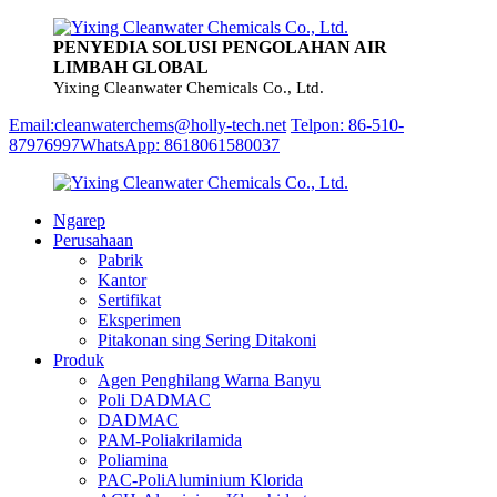
PENYEDIA SOLUSI PENGOLAHAN AIR
LIMBAH GLOBAL
Yixing Cleanwater Chemicals Co., Ltd.
Email:cleanwaterchems@holly-tech.net
Telpon: 86-510-
87976997
WhatsApp: 8618061580037
Ngarep
Perusahaan
Pabrik
Kantor
Sertifikat
Eksperimen
Pitakonan sing Sering Ditakoni
Produk
Agen Penghilang Warna Banyu
Poli DADMAC
DADMAC
PAM-Poliakrilamida
Poliamina
PAC-PoliAluminium Klorida