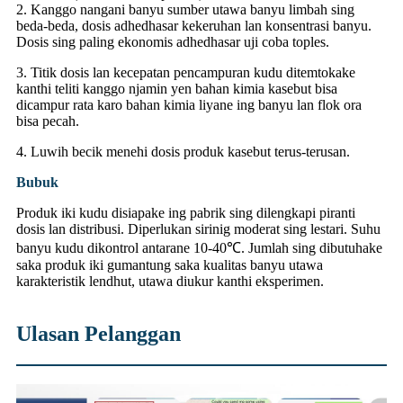
2. Kanggo nangani banyu sumber utawa banyu limbah sing
beda-beda, dosis adhedhasar kekeruhan lan konsentrasi banyu.
Dosis sing paling ekonomis adhedhasar uji coba toples.
3. Titik dosis lan kecepatan pencampuran kudu ditemtokake
kanthi teliti kanggo njamin yen bahan kimia kasebut bisa
dicampur rata karo bahan kimia liyane ing banyu lan flok ora
bisa pecah.
4. Luwih becik menehi dosis produk kasebut terus-terusan.
Bubuk
Produk iki kudu disiapake ing pabrik sing dilengkapi piranti
dosis lan distribusi. Diperlukan sirinig moderat sing lestari. Suhu
banyu kudu dikontrol antarane 10-40℃. Jumlah sing dibutuhake
saka produk iki gumantung saka kualitas banyu utawa
karakteristik lendhut, utawa diukur kanthi eksperimen.
Ulasan Pelanggan