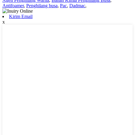
Agen Penghilang Warna
,
Bahan Kimia Penghilang Busa
,
Antifoamer
,
Penghilang busa
,
Pac
,
Dadmac
,
Kirim Email
x