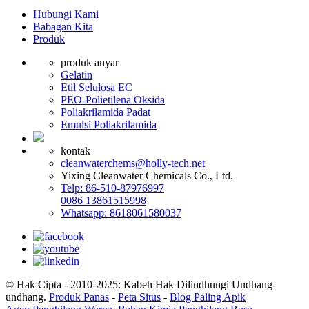
Hubungi Kami
Babagan Kita
Produk
produk anyar
Gelatin
Etil Selulosa EC
PEO-Polietilena Oksida
Poliakrilamida Padat
Emulsi Poliakrilamida
kontak
cleanwaterchems@holly-tech.net
Yixing Cleanwater Chemicals Co., Ltd.
Telp: 86-510-87976997
0086 13861515998
Whatsapp: 8618061580037
© Hak Cipta - 2010-2025: Kabeh Hak Dilindhungi Undhang-
undhang.
Produk Panas
-
Peta Situs
-
Blog Paling Apik