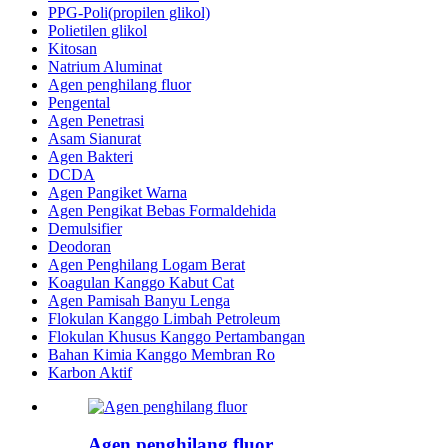
PPG-Poli(propilen glikol)
Polietilen glikol
Kitosan
Natrium Aluminat
Agen penghilang fluor
Pengental
Agen Penetrasi
Asam Sianurat
Agen Bakteri
DCDA
Agen Pangiket Warna
Agen Pengikat Bebas Formaldehida
Demulsifier
Deodoran
Agen Penghilang Logam Berat
Koagulan Kanggo Kabut Cat
Agen Pamisah Banyu Lenga
Flokulan Kanggo Limbah Petroleum
Flokulan Khusus Kanggo Pertambangan
Bahan Kimia Kanggo Membran Ro
Karbon Aktif
Agen penghilang fluor