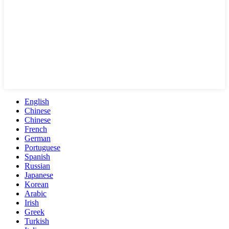
English
Chinese
Chinese
French
German
Portuguese
Spanish
Russian
Japanese
Korean
Arabic
Irish
Greek
Turkish