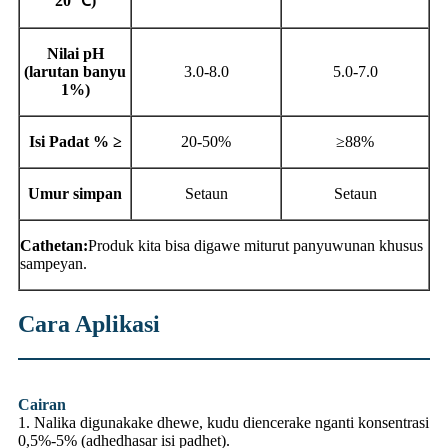
20 ℃)
Nilai pH
(larutan banyu
3.0-8.0
5.0-7.0
1%)
Isi Padat % ≥
20-50%
≥88%
Umur simpan
Setaun
Setaun
Cathetan:
Produk kita bisa digawe miturut panyuwunan khusus
sampeyan.
Cara Aplikasi
Cairan
1. Nalika digunakake dhewe, kudu diencerake nganti konsentrasi
0,5%-5% (adhedhasar isi padhet).