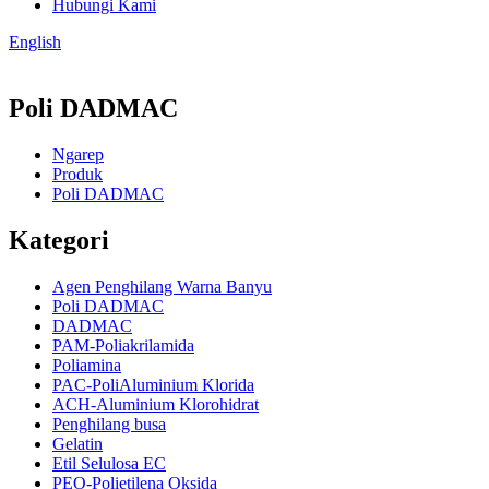
Hubungi Kami
English
Poli DADMAC
Ngarep
Produk
Poli DADMAC
Kategori
Agen Penghilang Warna Banyu
Poli DADMAC
DADMAC
PAM-Poliakrilamida
Poliamina
PAC-PoliAluminium Klorida
ACH-Aluminium Klorohidrat
Penghilang busa
Gelatin
Etil Selulosa EC
PEO-Polietilena Oksida