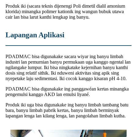
Produk iki (sacara teknis dijenengi Poli dimetil dialil amonium
klorida) minangka polimer kationik ing wangun bubuk utawa
cair lan bisa larut kanthi lengkap ing banyu.
Lapangan Aplikasi
PDADMAC bisa digunakake sacara wiyar ing banyu limbah
industri lan pemurnian banyu permukaan uga kanggo ngental lan
ngilangake lumpur. Iki bisa ningkatake kejernihan banyu kanthi
dosis sing relatif sithik. Iki nduweni aktivitas sing apik sing
nyepetake laju sedimentasi. Iki cocok kanggo kisaran pH 4-10.
PDADMAC bisa digunakake ing panggawéan kertas minangka
pengemulsi kanggo AKD lan emulsi liyané.
Produk iki uga bisa digunakake ing banyu limbah tambang batu
bara, banyu limbah pabrik kertas, banyu limbah berminyak
lapangan lenga lan kilang lenga, lan pangolahan limbah kutha.