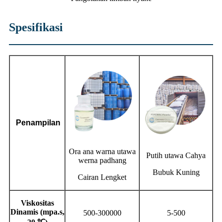
Spesifikasi
Penampilan
Ora ana warna utawa
Putih utawa Cahya
werna padhang
Bubuk Kuning
Cairan Lengket
Viskositas
Dinamis (mpa.s,
500-300000
5-500